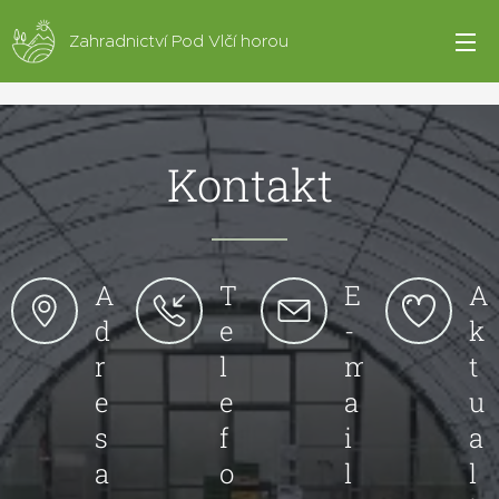
Zahradnictví Pod Vlčí horou
Kontakt
A
T
E
A
d
e
-
k
r
l
m
t
e
e
a
u
s
f
i
a
a
o
l
l