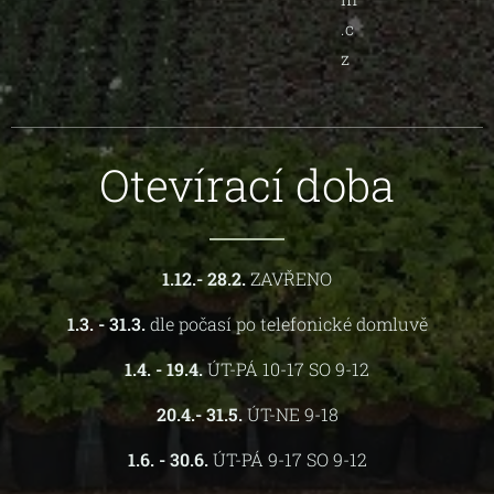
.c
z
Otevírací doba
1.12.- 28.2.
ZAVŘENO
1.3. - 31.3.
dle počasí po telefonické domluvě
1.4. - 19.4.
ÚT-PÁ 10-17 SO 9-12
20.4.- 31.5.
ÚT-NE 9-18
1.6. - 30.6.
ÚT-PÁ 9-17 SO 9-12