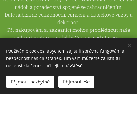
nádob a poradenství spojené se zahradničením.
Dále nabízíme velikonoční, vánoční a dušičkové vazby a
dekorace.
Při nakupování si zákazníci mohou prohlédnout naše
malé arboretum a přilehlý
Genový sad starých a
krajových odrůd ovocných stromů
(obec Svahy).
Používáme cookies, abychom zajistili správné fungování a
Číst dále
bezpečnost našich stránek. Tím vám můžeme zajistit tu
nejlepší zkušenost při jejich návštěvě.
Přijmout nezbytné
Přijmout vše
Fotogalerie